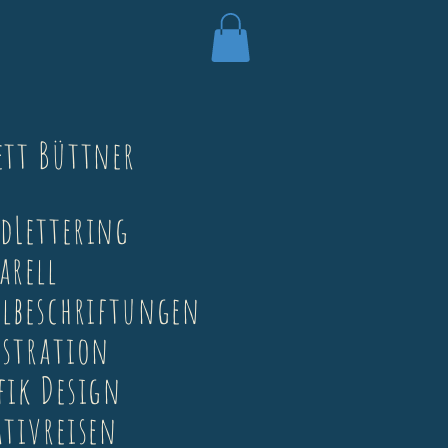
ett Büttner
ndLettering
arell
elbeschriftungen
ustration
fik Design
ativreisen