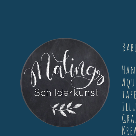
Bab
Ha
Aqu
taf
Ill
Gra
Kre