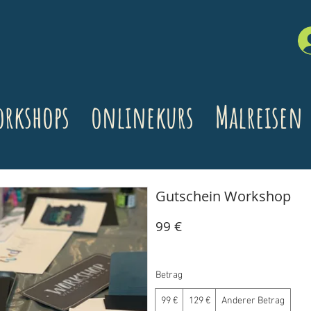
rkshops
onlinekurs
Malreisen
Gutschein Workshop
99 €
Betrag
99 €
129 €
Anderer Betrag