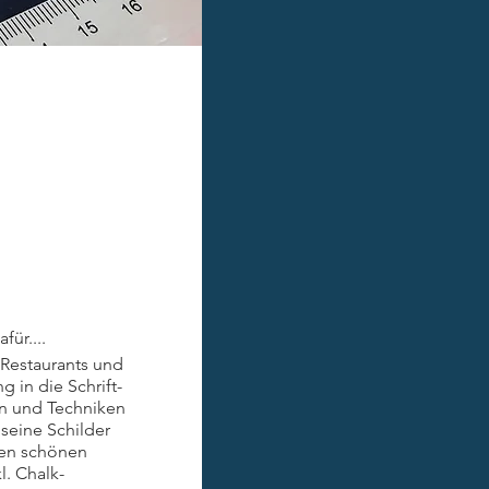
für....
r Restaurants und
 in die Schrift-
en und Techniken
seine Schilder
den schönen
l. Chalk-