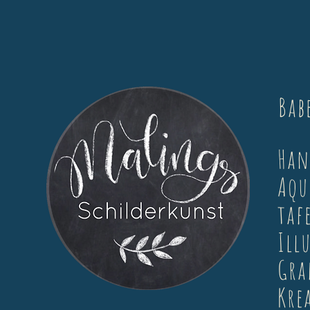
Bab
Ha
Aqu
taf
Ill
Gra
Kre