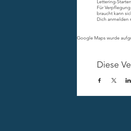
Lettering-Starte
Für Verpflegung 
braucht kann sic
Dich anmelden m
Adresse an, dami
Gutscheine könn
Google Maps wurde aufgru
Diese Ve