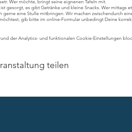
rsetr. Wer möchte, bringt seine eignenen Tafeln mit.
ist gesorgt, es gibt Getränke und kleine Snacks. Wer mittags 
h gerne eine Stulle mitbringen. Wir machen zwischendurch eine
öchtest, gib bitte im online-Formular unbedingt Deine korrek
t Du eine Bestätigungs-mail erhälst. Und noch ein Hinweis: Di
en leider für diesen Workshop nicht eingelöst werden.
nd der Analytics- und funktionalen Cookie-Einstellungen block
ranstaltung teilen