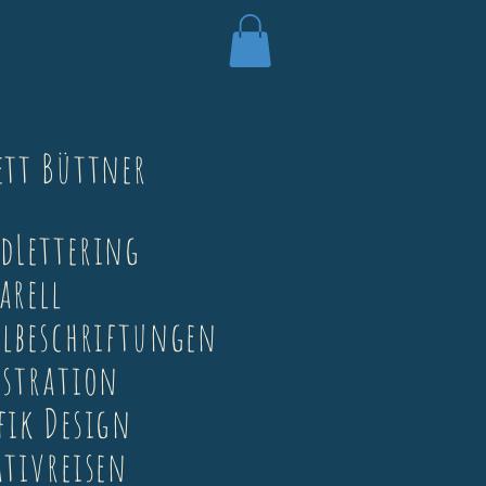
ett Büttner
ndLettering
arell
elbeschriftungen
ustration
fik Design
ativreisen