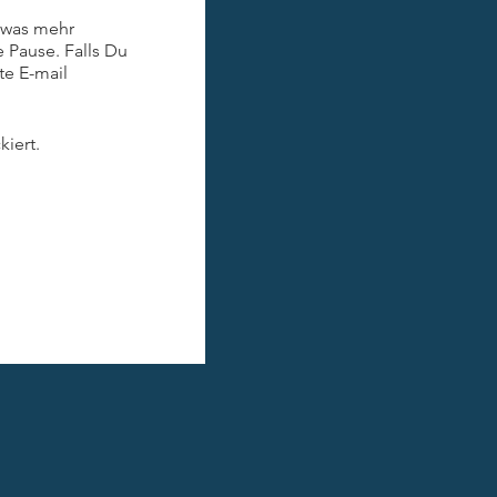
etwas mehr
 Pause. Falls Du
te E-mail
e MachBar -
iert.