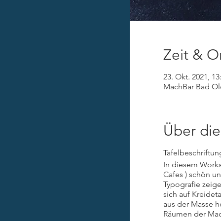
Zeit & O
23. Okt. 2021, 13
MachBar Bad Old
Über die
Tafelbeschriftun
In diesem Worksh
Cafes ) schön un
Typografie zeig
sich auf Kreide
aus der Masse h
Räumen der MachB